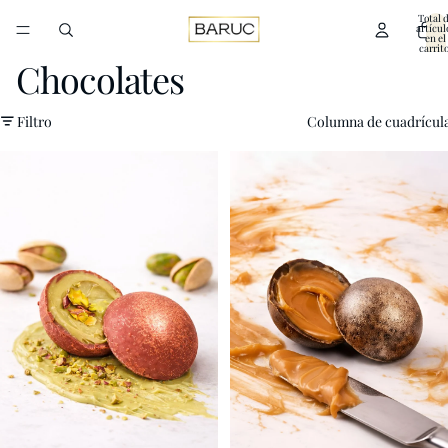
Total 
artícul
en el
carrito
0
Chocolates
Filtro
Columna de cuadrícul
Pistacchio
Doré