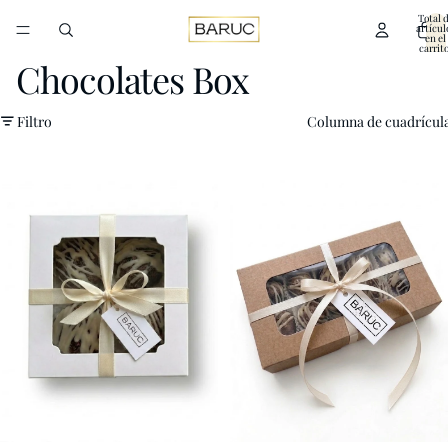
Total 
artícul
en el
carrito
0
Chocolates Box
Filtro
Columna de cuadrícul
x4
x10