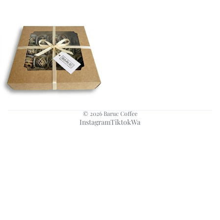
x20
© 2026
Baruc Coffee
Instagram
Tiktok
Wa