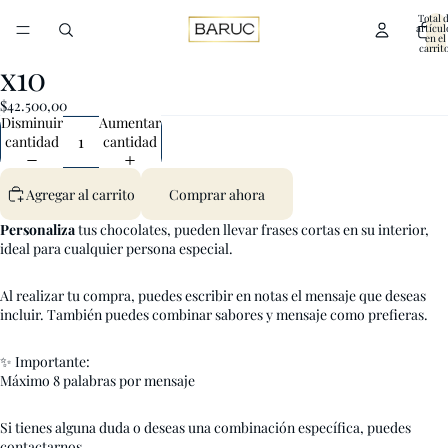
Total 
artícul
en el
carrito
0
x10
Abrir
Abrir
imagen
imagen
$42.500,00
a
a
Disminuir
Aumentar
pantalla
pantalla
cantidad
cantidad
completa
completa
Agregar al carrito
Comprar ahora
Personaliza
tus
chocolates, pueden llevar frases cortas en su interior,
ideal para cualquier persona especial.
Al realizar tu compra, puedes escribir en notas el mensaje que deseas
incluir. También puedes combinar sabores y mensaje como prefieras.
✨ Importante:
Máximo 8 palabras por mensaje
Si tienes alguna duda o deseas una combinación específica, puedes
contactarnos.